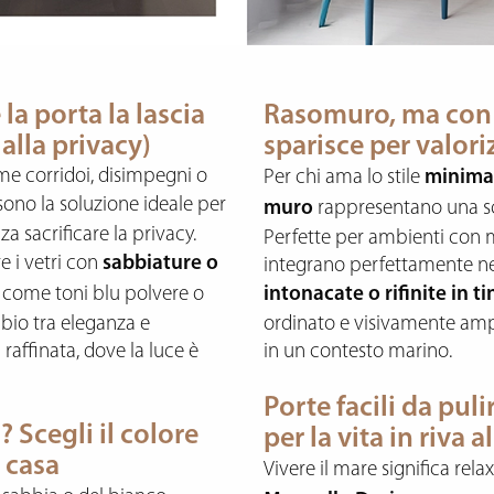
a porta la lascia
Rasomuro, ma con s
alla privacy)
sparisce per valori
me corridoi, disimpegni o
Per chi ama lo stile
minima
ono la soluzione ideale per
muro
rappresentano una sc
a sacrificare la privacy.
Perfette per ambienti con mo
re i vetri con
sabbiature o
integrano perfettamente nell
 come toni blu polvere o
intonacate o rifinite in ti
bio tra eleganza e
ordinato e visivamente ampio
 raffinata, dove la luce è
in un contesto marino.
Porte facili da pul
 Scegli il colore
per la vita in riva 
 casa
Vivere il mare significa rela