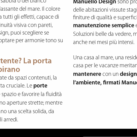
l sabbia o del bianco
Manuello Design
sono prog
ssante del mare. Il colore
delle abitazioni vissute sta
 tutti gli effetti, capace di
finiture di qualità e superfi
nuità visiva con pareti,
manutenzione semplice
e
ign, puoi scegliere se
Soluzioni belle da vedere, 
 optare per armonie tono su
anche nei mesi più intensi.
Una casa al mare, una res
ttente? La porta
casa per le vacanze merita
pirano
mantenere
con un
design
ate da spazi contenuti, la
l’ambiente, firmati Manu
ta cruciale. Le
porte
spazio e favorire la fluidità
no aperture strette; mentre
no una scelta solida, da
i arredi.