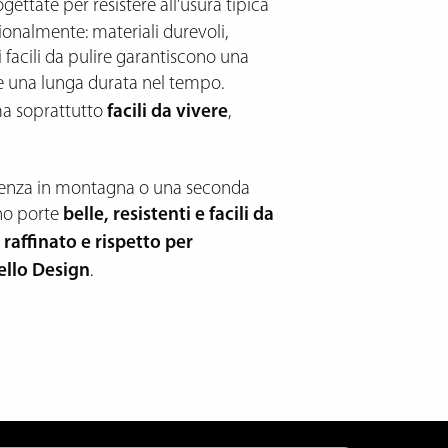
ettate per resistere all’usura tipica
gionalmente: materiali durevoli,
ci facili da pulire garantiscono una
 una lunga durata nel tempo.
ma soprattutto
facili da vivere
,
idenza in montagna o una seconda
no porte
belle, resistenti e facili da
 raffinato e rispetto per
ello Design
.