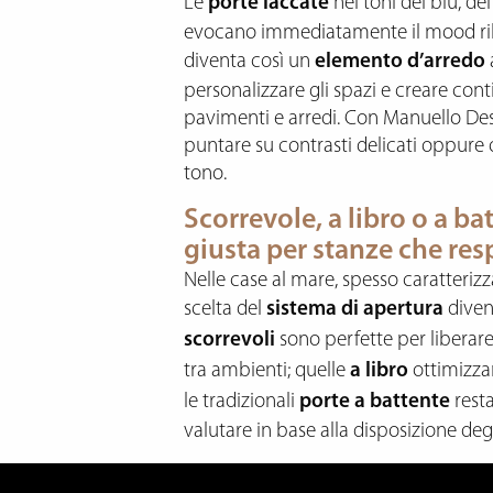
Le
porte laccate
nei toni del blu, de
evocano immediatamente il mood rila
diventa così un
elemento d’arredo
a
personalizzare gli spazi e creare conti
pavimenti e arredi. Con Manuello Des
puntare su contrasti delicati oppure
tono.
Scorrevole, a libro o a ba
giusta per stanze che res
Nelle case al mare, spesso caratterizz
scelta del
sistema di apertura
diven
scorrevoli
sono perfette per liberare 
tra ambienti; quelle
a libro
ottimizza
le tradizionali
porte a battente
resta
valutare in base alla disposizione degl