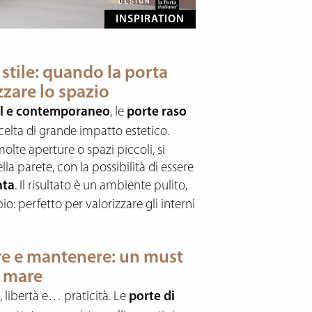
INSPIRATION
tile: quando la porta
zzare lo spazio
l e contemporaneo
, le
porte raso
elta di grande impatto estetico.
lte aperture o spazi piccoli, si
a parete, con la possibilità di essere
nta
. Il risultato è un ambiente pulito,
: perfetto per valorizzare gli interni
ire e mantenere: un must
al mare
x, libertà e… praticità. Le
porte di