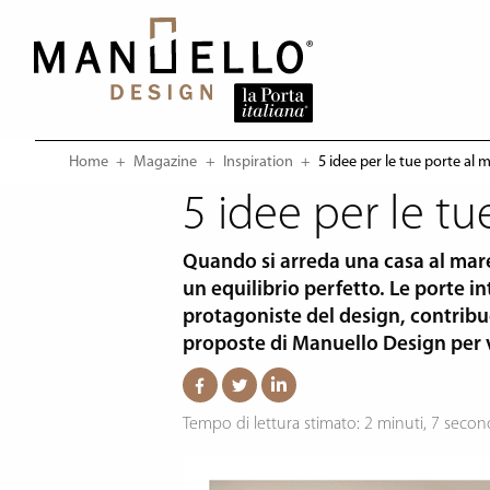
Home
Magazine
Inspiration
Current:
5 idee per le tue porte al 
5 idee per le tu
Quando si arreda una casa al mare, 
un equilibrio perfetto. Le porte i
protagoniste del design, contrib
proposte di Manuello Design per v
Tempo di lettura stimato: 2 minuti, 7 secon