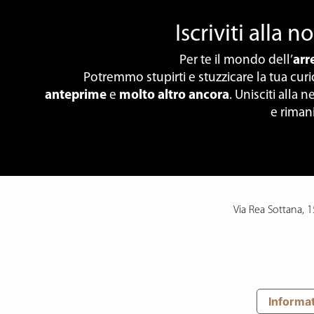
Iscriviti alla 
Per te il mondo dell’
ar
Potremmo stupirti e stuzzicare la tua cur
anteprime
e
molto altro ancora
. Unisciti alla
e riman
Via Rea Sottana, 
Informat