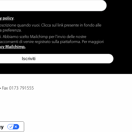
.
y policy
oscrizione quando vuoi. Clicca sul link presente in fondo alle
ua preferenza.
ti. Abbiamo scelto Mailchimp per l’invio delle nostre
acconsenti di venire registrato sulla piattaforma. Per maggiori
acy Mailchimp.
.
•
Fax 0173 791555
cy