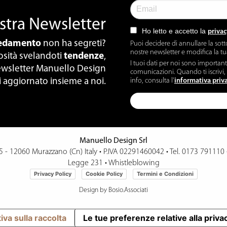
nostra Newsletter
Ho letto e accetto la
privac
redamento
non ha segreti?
Puoi decidere di annullare la sott
nostre newsletter e modifica la t
iosità svelandoti
tendenze
,
I tuoi dati per noi sono importan
 newsletter Manuello Design
comunicazioni. Quando ti iscrivi, 
info, consulta l’
informativa priv
i aggiornato insieme a noi.
Manuello Design Srl
15 - 12060 Murazzano (Cn) Italy
•
P.IVA 02291460042 • Tel.
0173 791110
Legge 231
•
Whistleblowing
Privacy Policy
Cookie Policy
Termini e Condizioni
Design by Bosio.Associati
iva sulla raccolta
Le tue preferenze relative alla priva