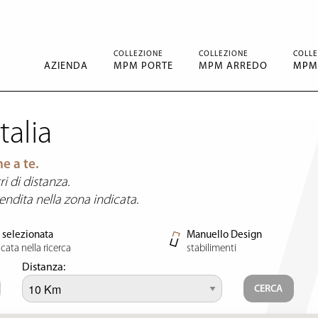
COLLEZIONE
COLLEZIONE
COLLE
AZIENDA
MPM PORTE
MPM ARREDO
MPM
talia
e a te.
i di distanza.
 vendita
nella zona indicata.
à selezionata
Manuello Design
icata nella ricerca
stabilimenti
Distanza: