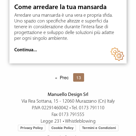
Come arredare la tua mansarda
Arredare una mansarda è una vera e propria sfida.
Uno spazio con specifiche altezze e superfici da
tenere in considerazione durante l’intera fase di
progettazione e sviluppo delle soluzioni più adatte
per ogni singolo ambiente.
Continua...
Prec
You're on page
13
Manuello Design Srl
Via Rea Sottana, 15 - 12060 Murazzano (Cn) Italy
P.IVA 02291460042 • Tel.
0173 791110
Fax 0173 791555
Legge 231
•
Whistleblowing
Privacy Policy
Cookie Policy
Termini e Condizioni